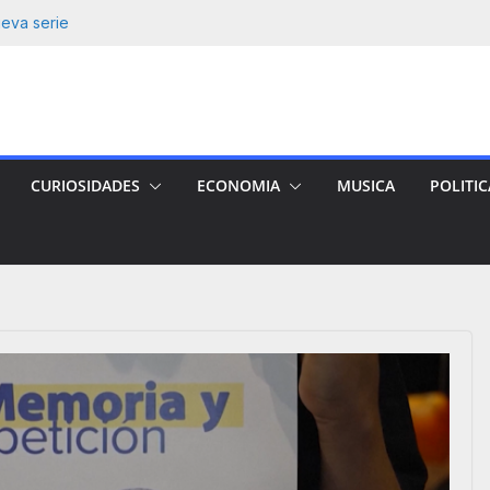
ma» Figueroa con
ua y lo que sigue
ueva serie
e nicaragüense:
a víctima.
e-Gluz tras 12
CURIOSIDADES
ECONOMIA
MUSICA
POLITIC
JOS ONLINE 14