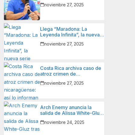
Figueroa con la Selección
noviembre 27, 2025
Nacional de Fútbol de
Nicaragua y lo que sigue
para él.
Llega “Maradona: La
Leyenda Infinita”, la nueva
serie animada sobre el
noviembre 27, 2025
ícono del fútbol mundial.
Costa Rica archiva caso de
atroz crimen de
nicaragüense: así lo
noviembre 27, 2025
informan autoridades y
familiares de la víctima.
Arch Enemy anuncia la
salida de Alissa White-Gluz
tras 12 años.
noviembre 24, 2025