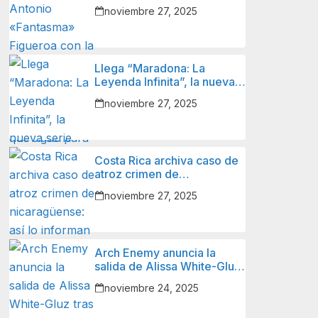
Figueroa con la Selección
noviembre 27, 2025
Nacional de Fútbol de
Nicaragua y lo que sigue
para él.
Llega “Maradona: La
Leyenda Infinita”, la nueva
serie animada sobre el
noviembre 27, 2025
ícono del fútbol mundial.
Costa Rica archiva caso de
atroz crimen de
nicaragüense: así lo
noviembre 27, 2025
informan autoridades y
familiares de la víctima.
Arch Enemy anuncia la
salida de Alissa White-Gluz
tras 12 años.
noviembre 24, 2025