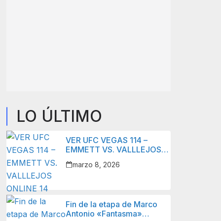
LO ÚLTIMO
VER UFC VEGAS 114 –
EMMETT VS. VALLLEJOS
ONLINE 14 MARZO 2026 –
marzo 8, 2026
LIVE STREAM
Fin de la etapa de Marco
Antonio «Fantasma»