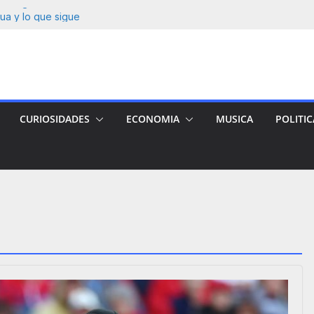
ma» Figueroa con
ua y lo que sigue
ueva serie
e nicaragüense:
a víctima.
e-Gluz tras 12
CURIOSIDADES
ECONOMIA
MUSICA
POLITIC
JOS ONLINE 14