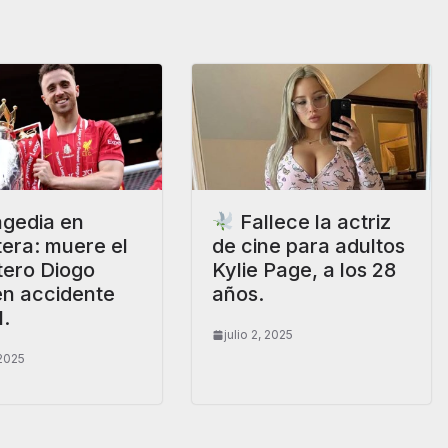
gedia en
Fallece la actriz
tera: muere el
de cine para adultos
tero Diogo
Kylie Page, a los 28
en accidente
años.
l.
julio 2, 2025
 2025