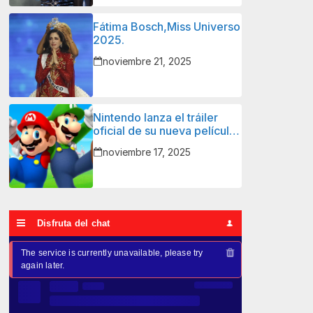
Fátima Bosch,Miss Universo
2025.
noviembre 21, 2025
Nintendo lanza el tráiler
oficial de su nueva película
de Super Mario.
noviembre 17, 2025