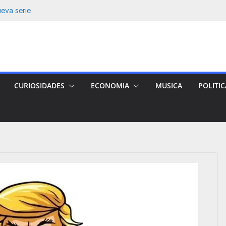
ma» Figueroa con
ua y lo que sigue
ueva serie
e nicaragüense:
la víctima.
e-Gluz tras 12
CURIOSIDADES
ECONOMIA
MUSICA
POLITIC
JOS ONLINE 14