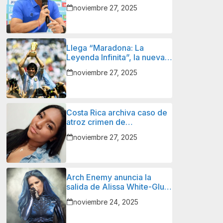
Figueroa con la Selección
noviembre 27, 2025
Nacional de Fútbol de
Nicaragua y lo que sigue
para él.
Llega “Maradona: La
Leyenda Infinita”, la nueva
serie animada sobre el
noviembre 27, 2025
ícono del fútbol mundial.
Costa Rica archiva caso de
atroz crimen de
nicaragüense: así lo
noviembre 27, 2025
informan autoridades y
familiares de la víctima.
Arch Enemy anuncia la
salida de Alissa White-Gluz
tras 12 años.
noviembre 24, 2025