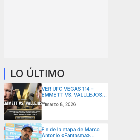
LO ÚLTIMO
VER UFC VEGAS 114 –
EMMETT VS. VALLLEJOS
ONLINE 14 MARZO 2026 –
marzo 8, 2026
LIVE STREAM
Fin de la etapa de Marco
Antonio «Fantasma»