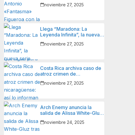
Figueroa con la Selección
noviembre 27, 2025
Nacional de Fútbol de
Nicaragua y lo que sigue
para él.
Llega “Maradona: La
Leyenda Infinita”, la nueva
serie animada sobre el
noviembre 27, 2025
ícono del fútbol mundial.
Costa Rica archiva caso de
atroz crimen de
nicaragüense: así lo
noviembre 27, 2025
informan autoridades y
familiares de la víctima.
Arch Enemy anuncia la
salida de Alissa White-Gluz
tras 12 años.
noviembre 24, 2025