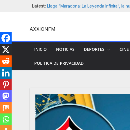
Fin de la etapa de Marco Antonio «Fantas
Saltar
Latest:
la Selección Nacional de Fútbol de Nicarag
al
para él.
contenido
Llega “Maradona: La Leyenda Infinita”, la n
animada sobre el ícono del fútbol mundial.
AXXIONFM
Costa Rica archiva caso de atroz crimen d
así lo informan autoridades y familiares de l
Arch Enemy anuncia la salida de Alissa Whit
años.
INICIO
NOTICIAS
DEPORTES
CINE
VER UFC VEGAS 114 – EMMETT VS. VALLLE
MARZO 2026 – LIVE STREAM
POLÍTICA DE PRIVACIDAD