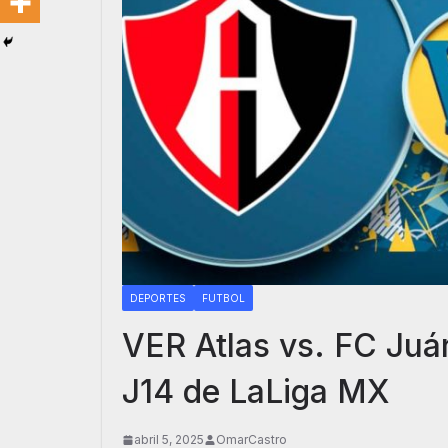
DEPORTES
FUTBOL
VER Atlas vs. FC Ju
J14 de LaLiga MX
abril 5, 2025
OmarCastro