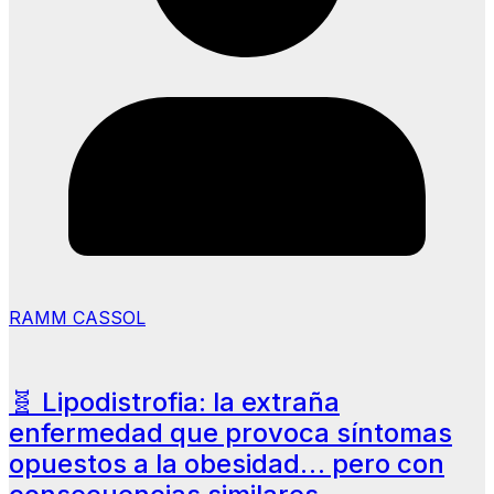
RAMM CASSOL
🧬 Lipodistrofia: la extraña
enfermedad que provoca síntomas
opuestos a la obesidad… pero con