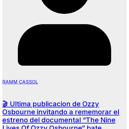
RAMM CASSOL
🎬 Ultima publicacion de Ozzy
Osbourne invitando a rememorar el
estreno del documental “The Nine
Lives Of Ozzy Osbourne” bate