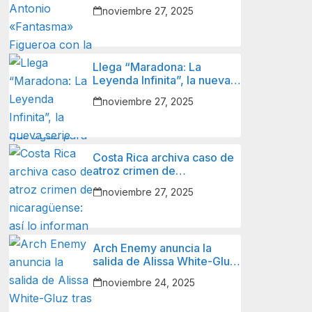
Figueroa con la Selección
noviembre 27, 2025
Nacional de Fútbol de
Nicaragua y lo que sigue
para él.
Llega “Maradona: La
Leyenda Infinita”, la nueva
serie animada sobre el
noviembre 27, 2025
ícono del fútbol mundial.
Costa Rica archiva caso de
atroz crimen de
nicaragüense: así lo
noviembre 27, 2025
informan autoridades y
familiares de la víctima.
Arch Enemy anuncia la
salida de Alissa White-Gluz
tras 12 años.
noviembre 24, 2025