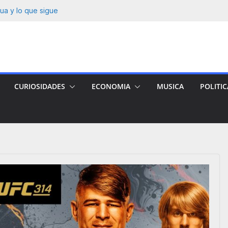
ma» Figueroa con
ua y lo que sigue
ueva serie
e nicaragüense:
a víctima.
e-Gluz tras 12
CURIOSIDADES
ECONOMIA
MUSICA
POLITIC
JOS ONLINE 14