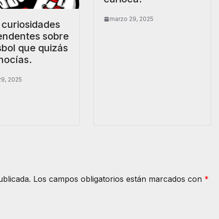
marzo 29, 2025
 curiosidades
endentes sobre
sbol que quizás
nocías.
9, 2025
ublicada.
Los campos obligatorios están marcados con
*