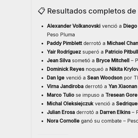
📋 Resultados completos de
Alexander Volkanovski
venció a
Diego
Peso Pluma
Paddy Pimblett
derrotó a
Michael Chan
Yair Rodríguez
superó a
Patricio Pitbull
Jean Silva
sometió a
Bryce Mitchell
– P
Dominick Reyes
noqueó a
Nikita Krylo
Dan Ige
venció a
Sean Woodson
por TK
Virna Jandiroba
derrotó a
Yan Xiaonan
Marco Tulio
se impuso a
Tresean Gore
Michal Oleksiejczuk
venció a
Sedrique
Julian Erosa
derrotó a
Darren Elkins
– 
Nora Cornolle
ganó su combate – Peso