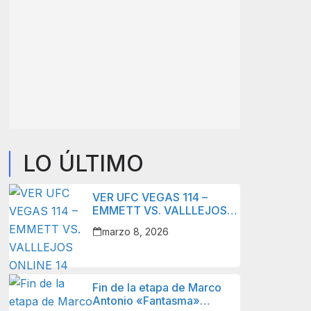
LO ÚLTIMO
VER UFC VEGAS 114 –
EMMETT VS. VALLLEJOS
ONLINE 14 MARZO 2026 –
marzo 8, 2026
LIVE STREAM
Fin de la etapa de Marco
Antonio «Fantasma»