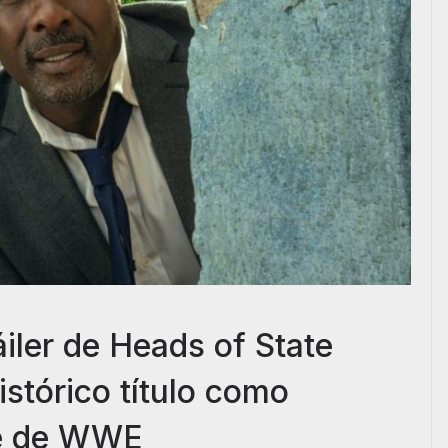
iler de Heads of State
istórico título como
le de WWE