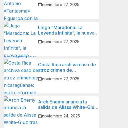
Figueroa con la Selección
noviembre 27, 2025
Nacional de Fútbol de
Nicaragua y lo que sigue
para él.
Llega “Maradona: La
Leyenda Infinita”, la nueva
serie animada sobre el
noviembre 27, 2025
ícono del fútbol mundial.
Costa Rica archiva caso de
atroz crimen de
nicaragüense: así lo
noviembre 27, 2025
informan autoridades y
familiares de la víctima.
Arch Enemy anuncia la
salida de Alissa White-Gluz
tras 12 años.
noviembre 24, 2025