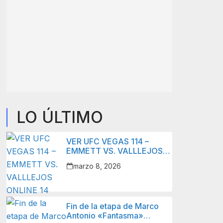
LO ÚLTIMO
VER UFC VEGAS 114 –
EMMETT VS. VALLLEJOS
ONLINE 14 MARZO 2026 –
marzo 8, 2026
LIVE STREAM
Fin de la etapa de Marco
Antonio «Fantasma»