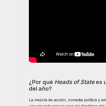
¿Por qué
Heads of State
es u
del año?
La mezcla de acción, comedia política y e
una apuesta segura para los fanáticos del