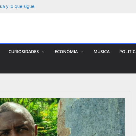
ma» Figueroa con
ua y lo que sigue
ueva serie
e nicaragüense:
a víctima.
e-Gluz tras 12
CURIOSIDADES
ECONOMIA
MUSICA
POLITIC
JOS ONLINE 14