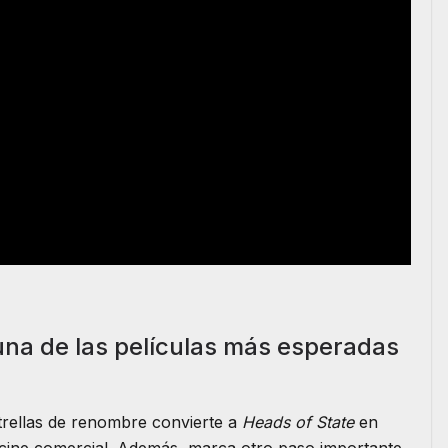
na de las películas más esperadas
strellas de renombre convierte a
Heads of State
en
 cine comercial. Además, marca otro paso importante