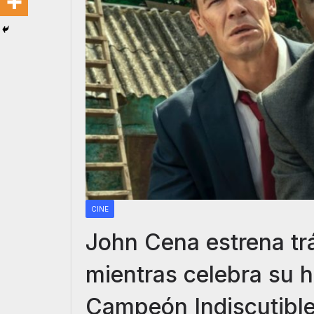
CINE
John Cena estrena trá
mientras celebra su h
Campeón Indiscutib